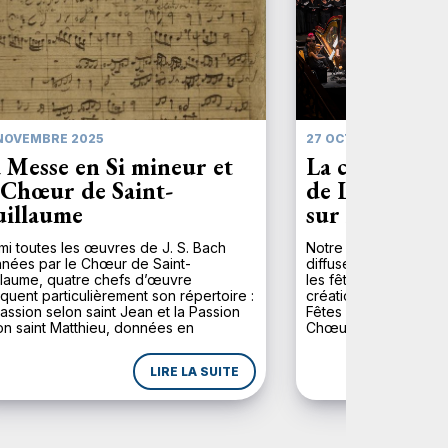
NOVEMBRE 2025
27 OCTOBRE 2025
 Messe en Si mineur et
La création 
 Chœur de Saint-
de Laurent Co
illaume
sur Accent4
mi toutes les œuvres de J. S. Bach
Notre radio préférée
nées par le Chœur de Saint-
diffuser le Requiem d
llaume, quatre chefs d’œuvre
les fêtes de la Touss
quent particulièrement son répertoire :
création mondiale l’a
Passion selon saint Jean et la Passion
Fêtes avec le Chœur 
on saint Matthieu, données en
Chœur de Chambre de
ernance chaque année depuis 1894 au
Strasbourg (CCUS), l
ent de la Semaine sainte, l’Oratorio
Symphonique de la H
LIRE LA SUITE
Noël présenté pendant la période de
direction de Franck Vi
vent […]