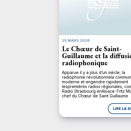
25 MARS 2026
Le Chœur de Saint-
Guillaume et la diffus
radiophonique
Apparue il y a plus d’un siècle, la
radiophonie révolutionnela commun
moderne et engendre rapidement
lespremières radios régionales, c
Radio Strasbourg enAlsace. Fritz M
chef du Chœur de Saint Guillaume
depuis1924, comprend d’emblée
l’importance de ce média pour une
LIRE LA S
large diffusion de la musique. Lors 
inaugurationle 11 novembre 1930, R
Strasbourg diffuse en […]