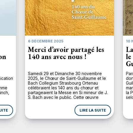
6 DÉCEMBRE 2025
10 
Merci d’avoir partagé les
La
ion
140 ans avec nous !
le
Gu
Samedi 29 et Dimanche 30 novembre
Par
ication
2025, le Chœur de Saint-Guillaume et le
don
Bach Collegium Strasbourg Ortenau
Gui
omme
célébraient les 140 ans du chœur et
mar
ünch,
partageaient la Messe en Si mineur de J.
la 
S. Bach avec le public. Cette œuvre
sel
majeure du répertoire baroque sacré
alt
plus
n’avait pas été donnée à Strasbourg
mom
UITE
LIRE LA SUITE
de son
depuis une dizaine d’année, et […]
de 
adio
l’A