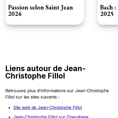
Passion selon Saint Jean
Bach :
2026
2025
Ce chef-d
monumenta
Strasbour
Quelle me
anniversa
pour vous
nous cette
Cette Mes
sur scène
Liens autour de Jean-
chanteurs
sont autan
Christophe Fillol
Retrouvez plus d'informations sur Jean-Christophe
Fillol sur les sites suivants :
Site web de Jean-Christophe Fillol
Jean-Christophe Fillol sur Operabase