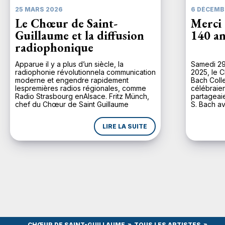
25 MARS 2026
6 DÉCEMB
Le Chœur de Saint-
Merci 
Guillaume et la diffusion
140 an
radiophonique
Apparue il y a plus d’un siècle, la
Samedi 29
radiophonie révolutionnela communication
2025, le C
moderne et engendre rapidement
Bach Coll
lespremières radios régionales, comme
célébraien
Radio Strasbourg enAlsace. Fritz Münch,
partageaie
chef du Chœur de Saint Guillaume
S. Bach av
depuis1924, comprend d’emblée
majeure d
l’importance de ce média pour uneplus
n’avait p
LIRE LA SUITE
large diffusion de la musique. Lors de son
depuis une
inaugurationle 11 novembre 1930, Radio
Strasbourg diffuse en […]
CHŒUR DE SAINT-GUILLAUME
TOUS LES ARTISTES