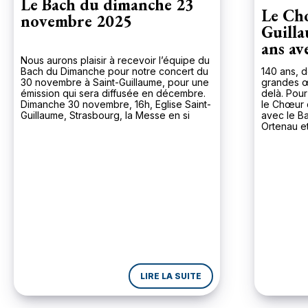
Le Bach du dimanche 23
Le Chœ
novembre 2025
Guilla
ans av
Nous aurons plaisir à recevoir l’équipe du
mineu
Bach du Dimanche pour notre concert du
140 ans, dé
30 novembre à Saint-Guillaume, pour une
grandes œ
émission qui sera diffusée en décembre.
delà. Pour
Dimanche 30 novembre, 16h, Eglise Saint-
le Chœur 
Guillaume, Strasbourg, la Messe en si
avec le B
mineur par le Chœur de Saint-Guillaume et
Ortenau et
le Bach Collegium Strasbourg Ortenau,
Ferrer, l
sous la direction d’Etienne Ferrer, avec en
mineur de
solistes : Séverine Wiot et Laura
samedi 29
Phelut (sopranos), Belinda Kunz(mezzo-
l’église S
soprano), Alex […]
exception
LIRE LA SUITE