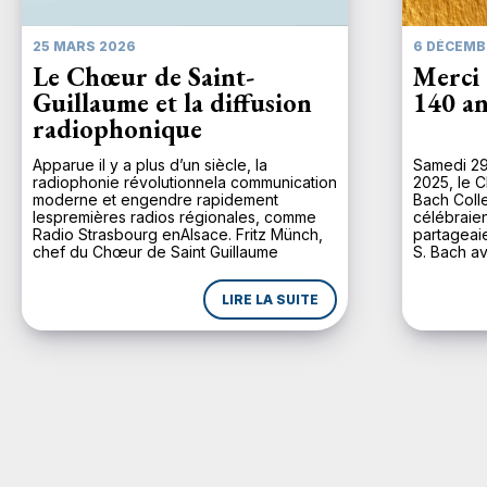
25 MARS 2026
6 DÉCEMB
Le Chœur de Saint-
Merci 
Guillaume et la diffusion
140 an
radiophonique
Apparue il y a plus d’un siècle, la
Samedi 29
radiophonie révolutionnela communication
2025, le C
moderne et engendre rapidement
Bach Coll
lespremières radios régionales, comme
célébraien
Radio Strasbourg enAlsace. Fritz Münch,
partageaie
chef du Chœur de Saint Guillaume
S. Bach av
depuis1924, comprend d’emblée
majeure d
l’importance de ce média pour uneplus
n’avait p
LIRE LA SUITE
large diffusion de la musique. Lors de son
depuis une
inaugurationle 11 novembre 1930, Radio
Strasbourg diffuse en […]