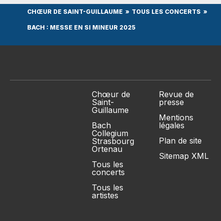
CHŒUR DE SAINT-GUILLAUME
TOUS LES CONCERTS
BACH : MESSE EN SI MINEUR 2025
Chœur de
Revue de
Saint-
presse
Guillaume
Mentions
Bach
légales
Collegium
Plan de site
Strasbourg
Ortenau
Sitemap XML
Tous les
concerts
Tous les
artistes