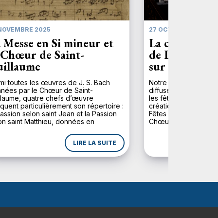
NOVEMBRE 2025
27 OCTOBRE 2025
 Messe en Si mineur et
La création 
 Chœur de Saint-
de Laurent Co
illaume
sur Accent4
mi toutes les œuvres de J. S. Bach
Notre radio préférée
nées par le Chœur de Saint-
diffuser le Requiem d
llaume, quatre chefs d’œuvre
les fêtes de la Touss
quent particulièrement son répertoire :
création mondiale l’a
Passion selon saint Jean et la Passion
Fêtes avec le Chœur 
on saint Matthieu, données en
Chœur de Chambre de
ernance chaque année depuis 1894 au
Strasbourg (CCUS), l
ent de la Semaine sainte, l’Oratorio
Symphonique de la H
LIRE LA SUITE
Noël présenté pendant la période de
direction de Franck Vi
vent […]