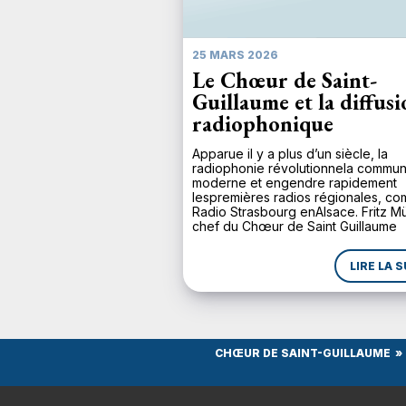
25 MARS 2026
Le Chœur de Saint-
Guillaume et la diffus
radiophonique
Apparue il y a plus d’un siècle, la
radiophonie révolutionnela commun
moderne et engendre rapidement
lespremières radios régionales, c
Radio Strasbourg enAlsace. Fritz M
chef du Chœur de Saint Guillaume
depuis1924, comprend d’emblée
l’importance de ce média pour une
LIRE LA S
large diffusion de la musique. Lors 
inaugurationle 11 novembre 1930, R
Strasbourg diffuse en […]
CHŒUR DE SAINT-GUILLAUME