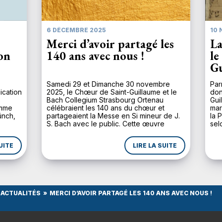
6 DÉCEMBRE 2025
10 
Merci d’avoir partagé les
La
ion
140 ans avec nous !
le
Gu
Samedi 29 et Dimanche 30 novembre
Par
ication
2025, le Chœur de Saint-Guillaume et le
don
Bach Collegium Strasbourg Ortenau
Gui
omme
célébraient les 140 ans du chœur et
mar
ünch,
partageaient la Messe en Si mineur de J.
la 
S. Bach avec le public. Cette œuvre
sel
majeure du répertoire baroque sacré
alt
plus
n’avait pas été donnée à Strasbourg
mom
UITE
LIRE LA SUITE
de son
depuis une dizaine d’année, et […]
de 
adio
l’A
ACTUALITÉS
MERCI D’AVOIR PARTAGÉ LES 140 ANS AVEC NOUS !