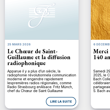
25 MARS 2026
6 DÉCEMB
Le Chœur de Saint-
Merci 
Guillaume et la diffusion
140 an
radiophonique
Apparue il y a plus d’un siècle, la
Samedi 29
radiophonie révolutionnela communication
2025, le C
moderne et engendre rapidement
Bach Coll
lespremières radios régionales, comme
célébraien
Radio Strasbourg enAlsace. Fritz Münch,
partageaie
chef du Chœur de Saint Guillaume
S. Bach av
depuis1924, comprend d’emblée
majeure d
l’importance de ce média pour uneplus
n’avait p
LIRE LA SUITE
large diffusion de la musique. Lors de son
depuis une
inaugurationle 11 novembre 1930, Radio