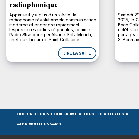
radiophonique
Apparue il y a plus d’un siècle, la
Samedi 29
radiophonie révolutionnela communication
2025, le C
moderne et engendre rapidement
Bach Coll
lespremières radios régionales, comme
célébraien
Radio Strasbourg enAlsace. Fritz Münch,
partageaie
chef du Chœur de Saint Guillaume
S. Bach av
depuis1924, comprend d’emblée
majeure d
l’importance de ce média pour uneplus
n’avait p
LIRE LA SUITE
large diffusion de la musique. Lors de son
depuis une
inaugurationle 11 novembre 1930, Radio
Strasbourg diffuse en […]
CHŒUR DE SAINT-GUILLAUME
TOUS LES ARTISTES
ALEX MOUTOUSSAMY