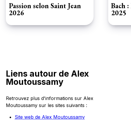
Passion selon Saint Jean
Bach :
2026
2025
Ce chef-d
monumenta
Strasbour
Quelle me
anniversa
pour vous
nous cette
Cette Mes
sur scène
Liens autour de Alex
chanteurs
sont autan
Moutoussamy
Retrouvez plus d'informations sur Alex
Moutoussamy sur les sites suivants :
Site web de Alex Moutoussamy