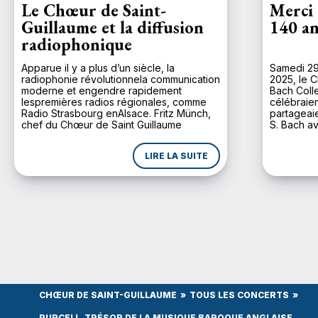
Le Chœur de Saint-
Merci 
Guillaume et la diffusion
140 an
radiophonique
Apparue il y a plus d’un siècle, la
Samedi 29
radiophonie révolutionnela communication
2025, le C
moderne et engendre rapidement
Bach Coll
lespremières radios régionales, comme
célébraien
Radio Strasbourg enAlsace. Fritz Münch,
partageaie
chef du Chœur de Saint Guillaume
S. Bach av
depuis1924, comprend d’emblée
majeure d
l’importance de ce média pour uneplus
n’avait p
LIRE LA SUITE
large diffusion de la musique. Lors de son
depuis une
inaugurationle 11 novembre 1930, Radio
Strasbourg diffuse en […]
CHŒUR DE SAINT-GUILLAUME
TOUS LES CONCERTS
PURCELL, TRÉSOR DE LA MUSIQUE BAROQUE ANGLAISE