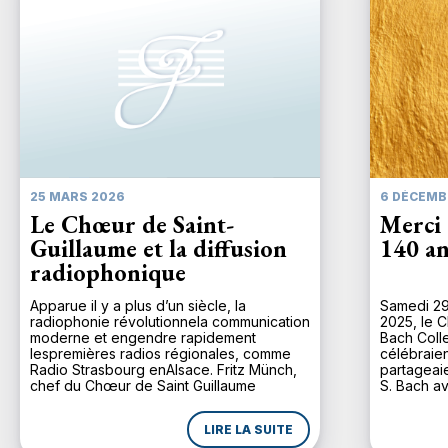
25 MARS 2026
6 DÉCEMB
Le Chœur de Saint-
Merci 
Guillaume et la diffusion
140 an
radiophonique
Apparue il y a plus d’un siècle, la
Samedi 29
radiophonie révolutionnela communication
2025, le C
moderne et engendre rapidement
Bach Coll
lespremières radios régionales, comme
célébraien
Radio Strasbourg enAlsace. Fritz Münch,
partageaie
chef du Chœur de Saint Guillaume
S. Bach av
depuis1924, comprend d’emblée
majeure d
l’importance de ce média pour uneplus
n’avait p
LIRE LA SUITE
large diffusion de la musique. Lors de son
depuis une