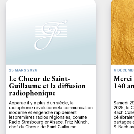
25 MARS 2026
6 DÉCEMB
Le Chœur de Saint-
Merci 
Guillaume et la diffusion
140 an
radiophonique
Apparue il y a plus d’un siècle, la
Samedi 29
radiophonie révolutionnela communication
2025, le C
moderne et engendre rapidement
Bach Coll
lespremières radios régionales, comme
célébraien
Radio Strasbourg enAlsace. Fritz Münch,
partageaie
chef du Chœur de Saint Guillaume
S. Bach av
depuis1924, comprend d’emblée
majeure d