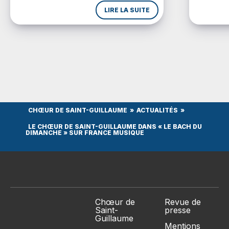
l’importance de ce média pour uneplus
n’avait p
LIRE LA SUITE
large diffusion de la musique. Lors de son
depuis une
inaugurationle 11 novembre 1930, Radio
Strasbourg diffuse en […]
CHŒUR DE SAINT-GUILLAUME
ACTUALITÉS
LE CHŒUR DE SAINT-GUILLAUME DANS « LE BACH DU
DIMANCHE » SUR FRANCE MUSIQUE
Chœur de
Revue de
Saint-
presse
Guillaume
Mentions